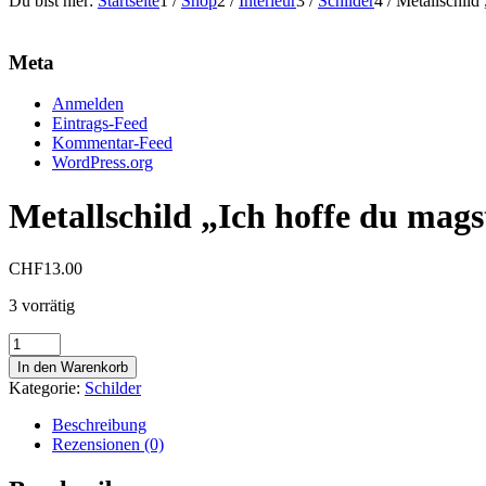
Du bist hier:
Startseite
1
/
Shop
2
/
Interieur
3
/
Schilder
4
/
Metallschild
Meta
Anmelden
Eintrags-Feed
Kommentar-Feed
WordPress.org
Metallschild „Ich hoffe du mag
CHF
13.00
3 vorrätig
Metallschild
"Ich
In den Warenkorb
hoffe
Kategorie:
Schilder
du
magst
Beschreibung
Katzen"
Rezensionen (0)
Menge