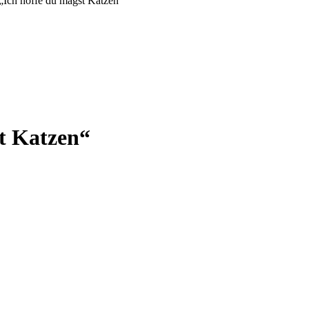
 „Ich hoffe du magst Katzen“
st Katzen“