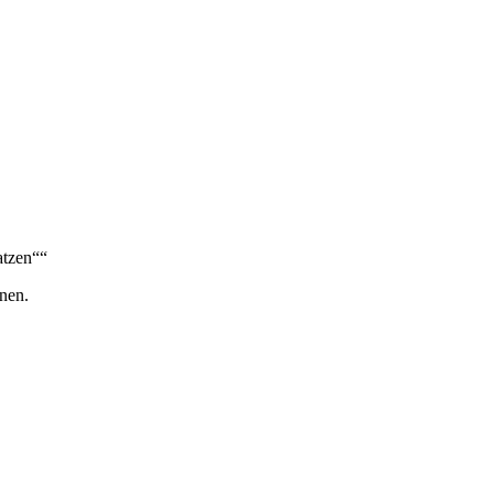
atzen““
nen.