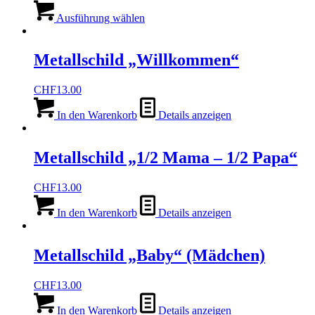
Dieses
Produkt
Ausführung wählen
weist
mehrere
Varianten
Metallschild „Willkommen“
auf.
Die
CHF
13.00
Optionen
können
In den Warenkorb
Details anzeigen
auf
der
Produktseite
Metallschild „1/2 Mama – 1/2 Papa“
gewählt
werden
CHF
13.00
In den Warenkorb
Details anzeigen
Metallschild „Baby“ (Mädchen)
CHF
13.00
In den Warenkorb
Details anzeigen