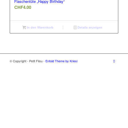
Flaschentüte „Happy Birthday“
CHF
4.00
In den Warenkorb
Details anzeigen
© Copyright - Petit Filou -
Enfold Theme by Kriesi