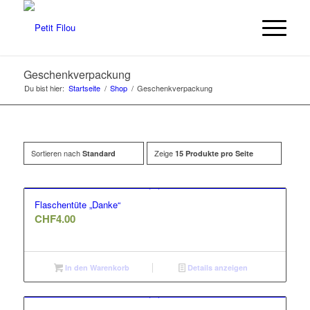
Geschenkverpackung
Du bist hier:
Startseite
/
Shop
/
Geschenkverpackung
Sortieren nach
Zeige
Standard
15 Produkte pro Seite
Flaschentüte „Danke“
CHF
4.00
In den Warenkorb
Details anzeigen