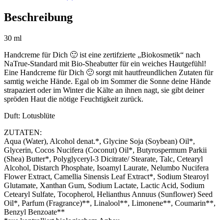
Beschreibung
30 ml
Handcreme für Dich 🙂 ist eine zertifzierte „Biokosmetik“ nach
NaTrue-Standard mit Bio-Sheabutter für ein weiches Hautgefühl!
Eine Handcreme für Dich 🙂 sorgt mit hautfreundlichen Zutaten für
samtig weiche Hände. Egal ob im Sommer die Sonne deine Hände
strapaziert oder im Winter die Kälte an ihnen nagt, sie gibt deiner
spröden Haut die nötige Feuchtigkeit zurück.
Duft: Lotusblüte
ZUTATEN:
Aqua (Water), Alcohol denat.*, Glycine Soja (Soybean) Oil*,
Glycerin, Cocos Nucifera (Coconut) Oil*, Butyrospermum Parkii
(Shea) Butter*, Polyglyceryl-3 Dicitrate/ Stearate, Talc, Cetearyl
Alcohol, Distarch Phosphate, Isoamyl Laurate, Nelumbo Nucifera
Flower Extract, Camellia Sinensis Leaf Extract*, Sodium Stearoyl
Glutamate, Xanthan Gum, Sodium Lactate, Lactic Acid, Sodium
Cetearyl Sulfate, Tocopherol, Helianthus Annuus (Sunflower) Seed
Oil*, Parfum (Fragrance)**, Linalool**, Limonene**, Coumarin**,
Benzyl Benzoate**