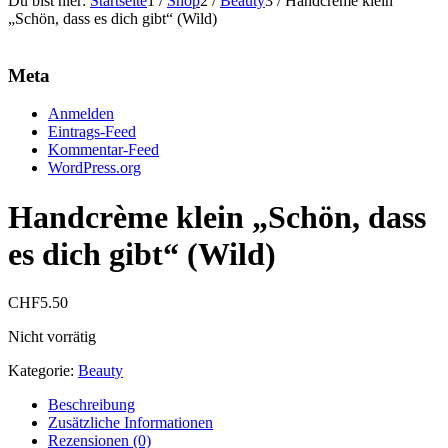
Du bist hier:
Startseite
1
/
Shop
2
/
Beauty
3
/
Handcrème klein
„Schön, dass es dich gibt“ (Wild)
Meta
Anmelden
Eintrags-Feed
Kommentar-Feed
WordPress.org
Handcrème klein „Schön, dass
es dich gibt“ (Wild)
CHF
5.50
Nicht vorrätig
Kategorie:
Beauty
Beschreibung
Zusätzliche Informationen
Rezensionen (0)