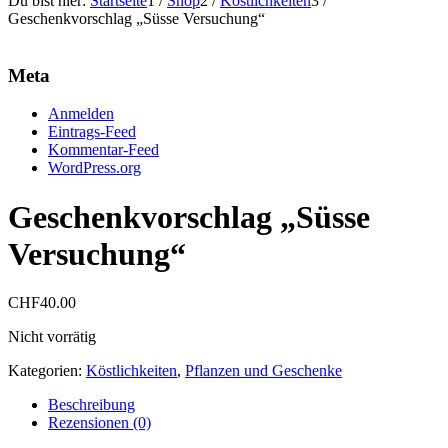
Du bist hier:
Startseite
1
/
Shop
2
/
Köstlichkeiten
3
/
Geschenkvorschlag „Süsse Versuchung“
Meta
Anmelden
Eintrags-Feed
Kommentar-Feed
WordPress.org
Geschenkvorschlag „Süsse
Versuchung“
CHF
40.00
Nicht vorrätig
Kategorien:
Köstlichkeiten
,
Pflanzen und Geschenke
Beschreibung
Rezensionen (0)