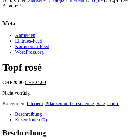
Du bist hier:
Startseite
1
/
Shop
2
/
Interieur
3
/
Töpfe
4
/
Topf rosé
Angebot!
Meta
Anmelden
Eintrags-Feed
Kommentar-Feed
WordPress.org
Topf rosé
Ursprünglicher
Aktueller
CHF
29.00
CHF
24.00
Preis
Preis
Nicht vorrätig
war:
ist:
CHF29.00
CHF24.00.
Kategorien:
Interieur
,
Pflanzen und Geschenke
,
Sale
,
Töpfe
Beschreibung
Rezensionen (0)
Beschreibung