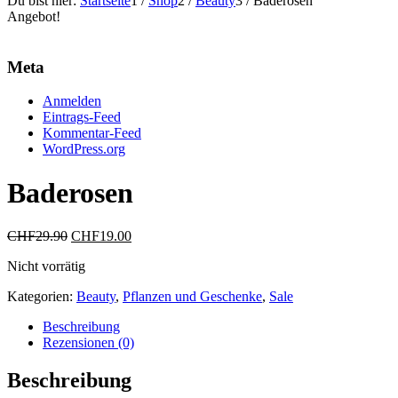
Du bist hier:
Startseite
1
/
Shop
2
/
Beauty
3
/
Baderosen
Angebot!
Meta
Anmelden
Eintrags-Feed
Kommentar-Feed
WordPress.org
Baderosen
Ursprünglicher
Aktueller
CHF
29.90
CHF
19.00
Preis
Preis
Nicht vorrätig
war:
ist:
CHF29.90
CHF19.00.
Kategorien:
Beauty
,
Pflanzen und Geschenke
,
Sale
Beschreibung
Rezensionen (0)
Beschreibung