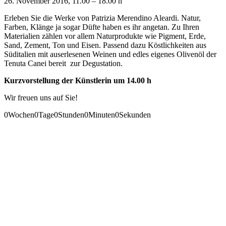
26. November 2016, 11.00 – 18.00 h
Erleben Sie die Werke von Patrizia Merendino Aleardi. Natur,
Farben, Klänge ja sogar Düfte haben es ihr angetan. Zu Ihren
Materialien zählen vor allem Naturprodukte wie Pigment, Erde,
Sand, Zement, Ton und Eisen. Passend dazu Köstlichkeiten aus
Süditalien mit auserlesenen Weinen und edles eigenes Olivenöl der
Tenuta Canei bereit zur Degustation.
Kurzvorstellung der Künstlerin um 14.00 h
Wir freuen uns auf Sie!
0
Wochen
0
Tage
0
Stunden
0
Minuten
0
Sekunden