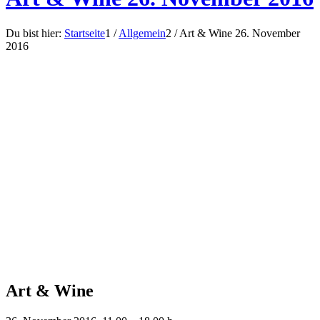
Du bist hier:
Startseite
1
/
Allgemein
2
/
Art & Wine 26. November
2016
Art
&
Wine