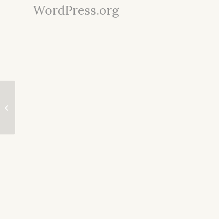
WordPress.org
Federkranz „Natural“
klein in 4 Farben