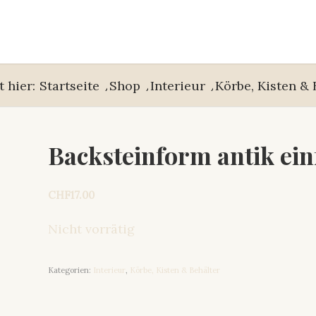
t hier:
Startseite
/
Shop
/
Interieur
/
Körbe, Kisten & 
Backsteinform antik ein
CHF
17.00
Nicht vorrätig
Kategorien:
Interieur
,
Körbe, Kisten & Behälter